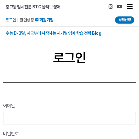
콘텐츠로
Main
중고등 입시전문 STC 올리브 영어
건너뛰기
Men
로그인
|
필연성장
 회원가입
상담신청
수능 D-3달, 지금부터 시작하는 시기별 영어 학습 전략 Blog
로그인
이메일
비밀번호