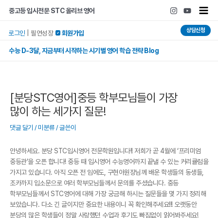
콘텐츠로
포스트
Main
중고등 입시전문 STC 올리브 영어
건너뛰기
탐색
Men
상담신청
로그인
|
필연성장
 회원가입
수능 D-3달, 지금부터 시작하는 시기별 영어 학습 전략 Blog
[분당STC영어]중등 학부모님들이 가장
많이 하는 세가지 질문!
댓글 달기
/
미분류
/ 글쓴이
안녕하세요. 분당 STC입시영어 전문학원입니다!! 저희가 곧 4월에 ‘프리미엄
중등관’을 오픈 합니다! 중등 때 입시영어 수능영어까지 끝낼 수 있는 커리큘럼을
가지고 있습니다. 아직 오픈 전 임에도, 구현아원장님께 배운 학생들의 동생들,
조카까지 입소문으로 여러 학부모님들께서 문의를 주셨습니다. 중등
학부모님들께서 STC영어에 대해 가장 궁금해 하시는 질문들을 몇 가지 정리해
보았습니다. 다소 긴 글이지만 중요한 내용이니 꼭 확인해주세요!!! 오랫동안
분당의 많은 학생들이 정말 사랑했던 수업과 후기도 빠짐없이 읽어봐주세요!