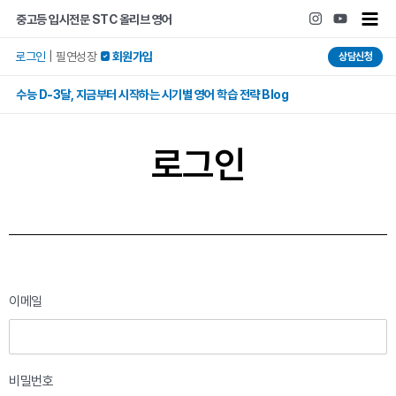
콘텐츠로
Main
중고등 입시전문 STC 올리브 영어
건너뛰기
Men
로그인
|
필연성장
 회원가입
상담신청
수능 D-3달, 지금부터 시작하는 시기별 영어 학습 전략 Blog
로그인
이메일
비밀번호